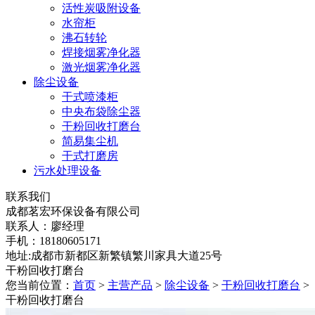
活性炭吸附设备
水帘柜
​​沸石转轮
焊接烟雾净化器
激光烟雾净化器
除尘设备
干式喷漆柜
中央布袋除尘器
干粉回收打磨台
简易集尘机
干式打磨房
污水处理设备
联系我们
成都茗宏环保设备有限公司
联系人：廖经理
手机：18180605171
地址:成都市新都区新繁镇繁川家具大道25号
干粉回收打磨台
您当前位置：
首页
>
主营产品
>
除尘设备
>
干粉回收打磨台
>
干粉回收打磨台