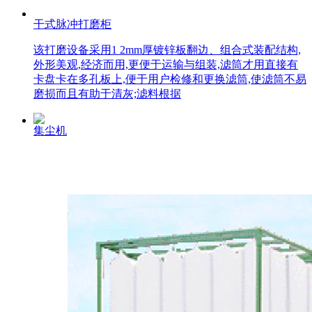
干式脉冲打磨柜
该打磨设备采用1 2mm厚镀锌板翻边、组合式装配结构,
外形美观,经济而用,更便于运输与组装,滤筒才用直接有
卡盘卡在多孔板上,便于用户检修和更换滤筒,使滤筒不易
磨损而且有助于清灰;滤料根据
集尘机